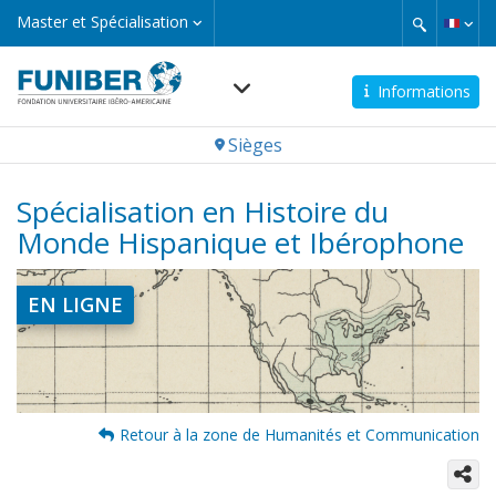
Aller
Master
Master et Spécialisation
et
au
Spécialisation
contenu
principal
Informations
Navegación
Sièges
principal
Spécialisation en Histoire du
Monde Hispanique et Ibérophone
EN LIGNE
Retour à la zone de Humanités et Communication