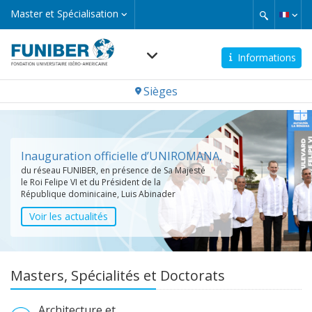
Aller
Master
Master et Spécialisation
et
au
Spécialisation
contenu
principal
Informations
Navegación
Sièges
principal
Formation
Opinions des étudiants
Bourses de'études
Inauguration officielle d’UNIROMANA,
Les Rois d’Espagne rencontrent UNIC,
à distance et en présentiel
promue par FUNIBER et UNEATLANTICO,
du réseau FUNIBER, en présence de Sa Majesté
boursiers de FUNIBER
Mission et Responsabilité
projets
lors de leur visite en Angola.
et
le Roi Felipe VI et du Président de la
Sociale
République dominicaine, Luis Abinader
à l'international
Voir les actualités
Voir les actualités
Masters, Spécialités et Doctorats
Architecture et