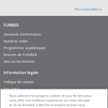
Plus d'actualités
FUNIBER
Enlaces
de
interés
Demande d'information
Nuestras sedes
Programmes académiques
Bourses de FUNIBER
Avis sur les bourses
Information légale
Pie
de
página
Politique de cookies
Avis Légal
Plan du site
Nous utilisons nos propres cookies et ceux de tiers pour
vous offrir une meilleure expérience sur notre site web
et, le cas échéant, à des fins d'analyse et pour vous
Suivez nous sur: