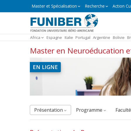
Aller
Master
Master et Spécialisation
Recherche
Action Cul
et
au
Spécialisation
contenu
principal
Africa
Espagne
Italie
Portugal
Argentine
Bolivie
Br
Master en Neuroéducation et
EN LIGNE
Présentation
Programme
facult