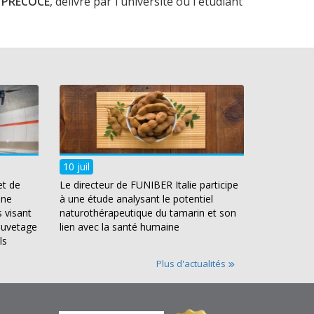
 PRÉCOCE
, délivré par l'université où l'étudiant
10 juil
et de
Le directeur de FUNIBER Italie participe
une
à une étude analysant le potentiel
 visant
naturothérapeutique du tamarin et son
auvetage
lien avec la santé humaine
ls
Plus d'actualités