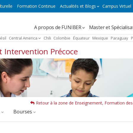
turelle
Formation Continue
Actualités et Blogs
Campus Virtuel
Navegación
A propos de FUNIBER
Master et Spécialisa
principal
ésil
Central America
Chili
Colombie
Équateur
Mexique
Paraguay
 Intervention Précoce
Retour à la zone de Enseignement, Formation des
é
Bourses