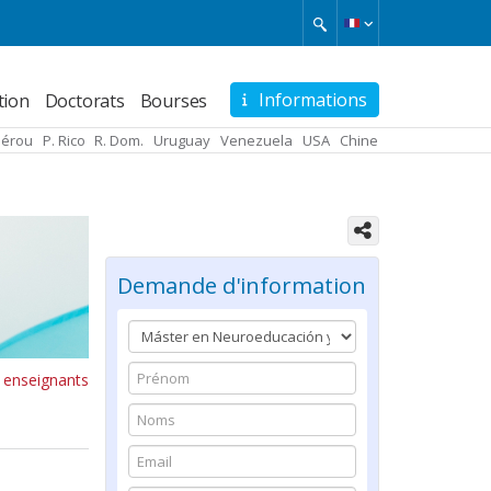
Informations
tion
Doctorats
Bourses
Pérou
P. Rico
R. Dom.
Uruguay
Venezuela
USA
Chine
Demande d'information
 enseignants