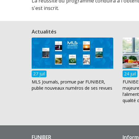
La réussite du programme conduira à l'obten
s'est inscrit.
Actualités
27 juil
24 juil
MLS Journals, promue par FUNIBER,
FUNIBER
publie nouveaux numéros de ses revues
majeure 
l’alimen
qualité 
FUNIBER
Inform
Enlaces
Pie