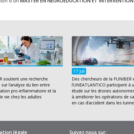
tion d'un
MASTER EN NEUROÉDUCATION ET INTERVENTION
17 juil
 soutient une recherche
Des chercheurs de la FUNIBER 
sur l’analyse du lien entre
l’UNEATLANTICO participent à 
tation pro-inflammatoire et la
étude sur les drones autonomes
de vie chez les adultes
à améliorer les opérations de s
en cas d’accident dans les tunne
ation légale
Suivez nous sur: