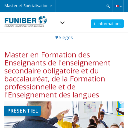
Aller
Master
Master et Spécialisation
et
au
Spécialisation
contenu
principal
Informations
Navegación
Sièges
principal
Master en Formation des
Enseignants de l'enseignement
secondaire obligatoire et du
baccalauréat, de la Formation
professionnelle et de
l'Enseignement des langues
PRÉSENTIEL