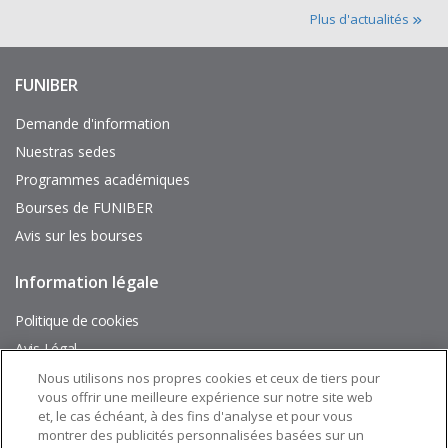
Plus d'actualités
FUNIBER
Enlaces
de
interés
Demande d'information
Nuestras sedes
Programmes académiques
Bourses de FUNIBER
Avis sur les bourses
Information légale
Pie
de
página
Politique de cookies
Avis Légal
Plan du site
Nous utilisons nos propres cookies et ceux de tiers pour
vous offrir une meilleure expérience sur notre site web
et, le cas échéant, à des fins d'analyse et pour vous
Suivez nous sur:
montrer des publicités personnalisées basées sur un