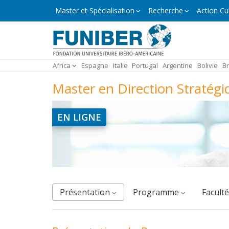
Aller
Master
Master et Spécialisation
Recherche
Action Cul
et
au
Spécialisation
contenu
principal
Africa
Espagne
Italie
Portugal
Argentine
Bolivie
Br
Master en Direction Stratégi
EN LIGNE
Présentation
Programme
facult