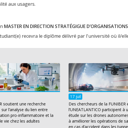
lité aux usagers.
un
MASTER EN DIRECTION STRATÉGIGUE D’ORGANISATIONS 
iant(e) recevra le diplôme délivré par l'université où il/elle 
17 juil
 soutient une recherche
Des chercheurs de la FUNIBER 
sur l’analyse du lien entre
l’UNEATLANTICO participent à 
tation pro-inflammatoire et la
étude sur les drones autonomes
de vie chez les adultes
à améliorer les opérations de s
en cas d’accident dans les tunne