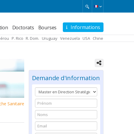
Informations
tion
Doctorats
Bourses
Pérou
P. Rico
R. Dom.
Uruguay
Venezuela
USA
Chine
Demande d'information
che Sanitaire