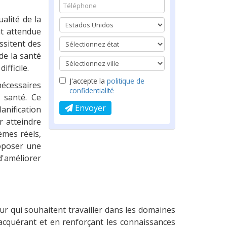
alité de la
nt attendue
ssitent des
de la santé
fficile.
J'accepte la
politique de
nécessaires
confidentialité
 santé. Ce
Envoyer
anification
r atteindre
èmes réels,
roposer une
d'améliorer
r qui souhaitent travailler dans les domaines
n acquérant et en renforçant les connaissances