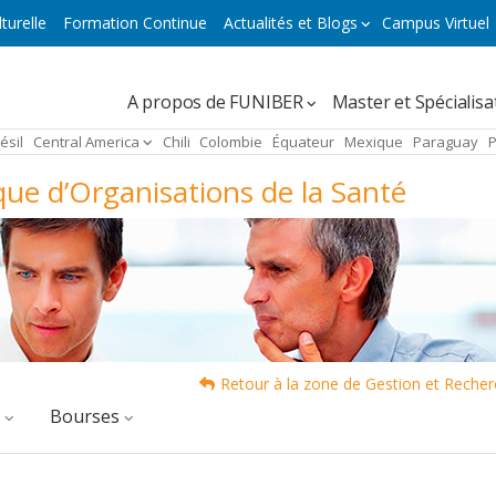
turelle
Formation Continue
Actualités et Blogs
Campus Virtuel
Navegación
A propos de FUNIBER
Master et Spécialisa
principal
ésil
Central America
Chili
Colombie
Équateur
Mexique
Paraguay
que d’Organisations de la Santé
Retour à la zone de Gestion et Recher
é
Bourses