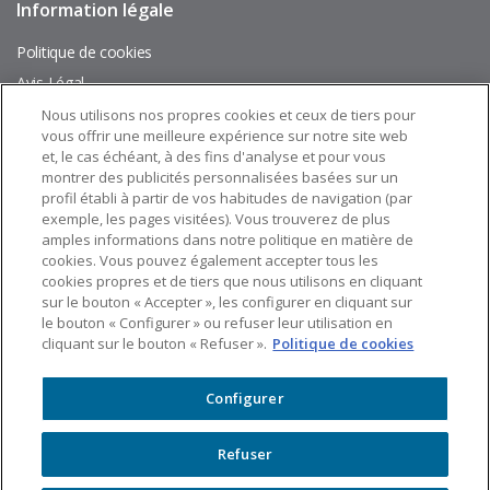
Information légale
Pie
de
página
Politique de cookies
Avis Légal
Plan du site
Nous utilisons nos propres cookies et ceux de tiers pour
vous offrir une meilleure expérience sur notre site web
et, le cas échéant, à des fins d'analyse et pour vous
Suivez nous sur:
montrer des publicités personnalisées basées sur un
profil établi à partir de vos habitudes de navigation (par
exemple, les pages visitées). Vous trouverez de plus
amples informations dans notre politique en matière de
cookies. Vous pouvez également accepter tous les
cookies propres et de tiers que nous utilisons en cliquant
sur le bouton « Accepter », les configurer en cliquant sur
le bouton « Configurer » ou refuser leur utilisation en
cliquant sur le bouton « Refuser ».
Politique de cookies
Configurer
Refuser