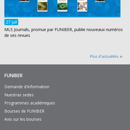
27 juil
MLS Journals, promue par FUNIBER, publie nouveaux numéros
de ses revues
Plus d'actualités
FUNIBER
Enlaces
de
interés
Demande d'information
Nuestras sedes
Programmes académiques
Bourses de FUNIBER
Avis sur les bourses