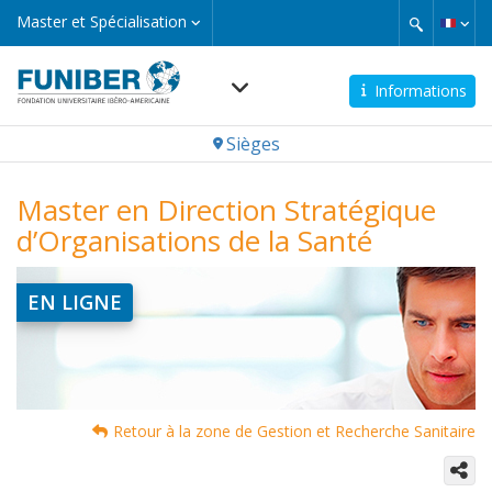
Aller
Master
Master et Spécialisation
et
au
Spécialisation
contenu
principal
Informations
Navegación
Sièges
principal
Master en Direction Stratégique
d’Organisations de la Santé
EN LIGNE
Retour à la zone de Gestion et Recherche Sanitaire