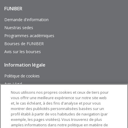
FUNIBER
Enlaces
de
interés
Demande d'information
Nuestras sedes
Programmes académiques
Bourses de FUNIBER
Avis sur les bourses
Information légale
Pie
de
página
Politique de cookies
Avis Légal
Plan du site
Nous utilisons nos propres cookies et ceux de tiers pour
vous offrir une meilleure expérience sur notre site web
et, le cas échéant, à des fins d'analyse et pour vous
Suivez nous sur:
montrer des publicités personnalisées basées sur un
profil établi à partir de vos habitudes de navigation (par
exemple, les pages visitées). Vous trouverez de plus
amples informations dans notre politique en matière de